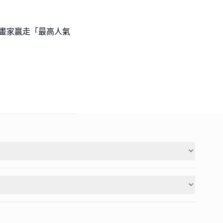
l級小畫家贏走「最高人氣