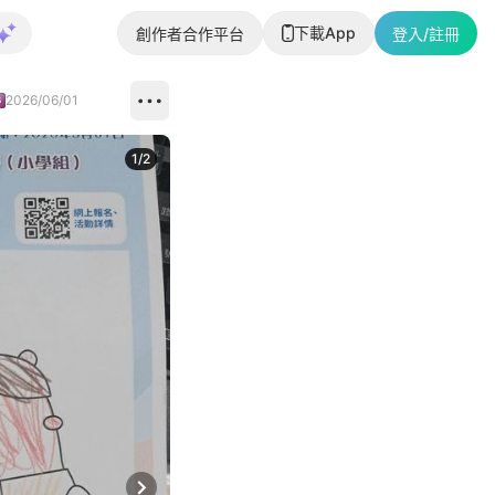
下載App
創作者合作平台
登入/註冊
2026/06/01
1
/
2
即睇更多社