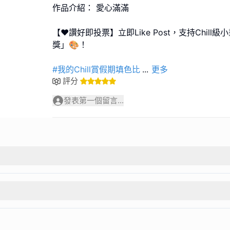
作品介紹： 愛心滿滿
【❤️讚好即投票】立即Like Post，支持Chil
獎」🎨！
#我的Chill賞假期填色比
...
更多
評分
發表第一個留言...