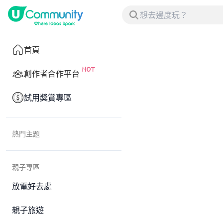
首頁
創作者合作平台
試用獎賞專區
熱門主題
親子專區
放電好去處
親子旅遊