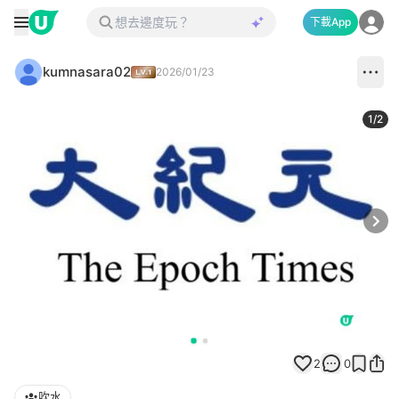
下載App
kumnasara02
2026/01/23
1
/
2
Next
2
0
吹水