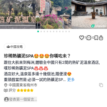
1
0
中國攻略
珍稀熱礦泥SPA🤩🤩🤩你嘆咗未？
跟住大航來到梅洲,體驗全中國只有2間的熱矿泥溫泉酒店,
嘆珍稀熱礦泥SPA♨️♨️♨️
酒店好大,溫泉區多達十幾個池,隨便浸😍
重頭戲當然是:必須一試的熱礦泥SP
...
更多
中國廣東省梅州市
評分
發表第一個留言...