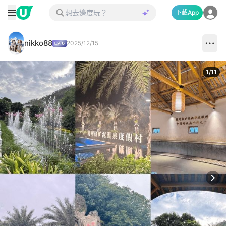
下載App
nikko88
2025/12/15
1
/
11
Next