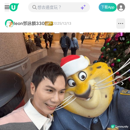
下載App
leon鄧詠麟330
2025/12/13
1
/
8
Next