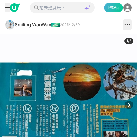
下載App
Smiling WanWan
2025/12/29
1
/
5
Next