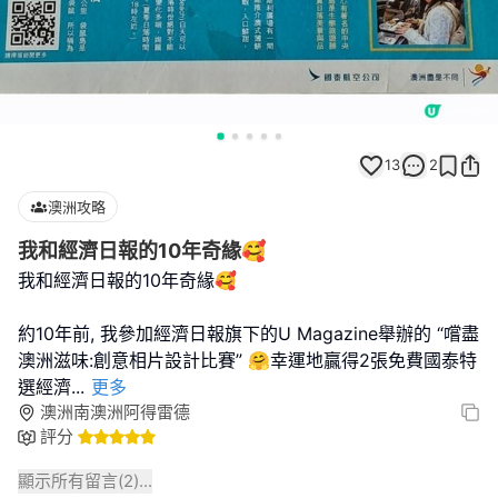
13
2
澳洲攻略
我和經濟日報的10年奇緣🥰
我和經濟日報的10年奇緣🥰
約10年前, 我參加經濟日報旗下的U Magazine舉辦的 “嚐盡
澳洲滋味:創意相片設計比賽” 🤗幸運地贏得2張免費國泰特
選經濟
...
更多
澳洲南澳洲阿得雷德
評分
顯示所有留言(
2
)...