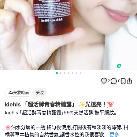
2
0
美妝時尚
美妝
kiehls 「超活酵青春精釀露」 ✨光透亮！💯
kiehls ｢超活酵青春精釀露｣99%天然活酵,撫平細紋｡
🌸油水分層的一瓶,搖勻後使用,打開後有種淡淡的薄荷､柑
橘等草本植物的自然香氣,讓香水控的我很喜歡
...
更多