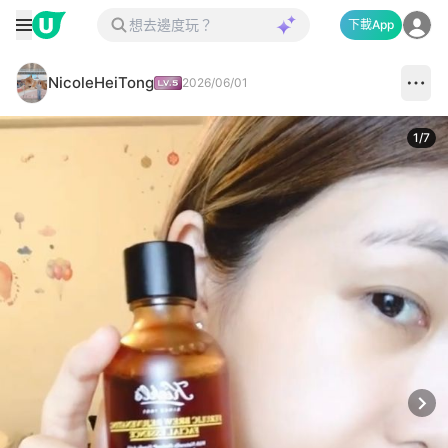
下載App
NicoleHeiTong
2026/06/01
1
/
7
Next