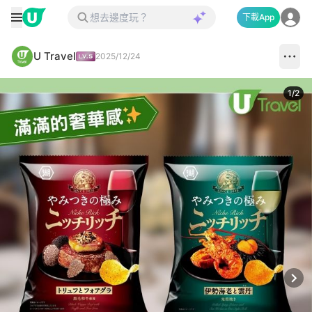
下載App
U Travel
2025/12/24
1
/
2
Next