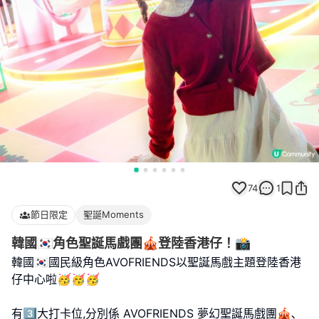
74
1
節日限定
聖誕Moments
韓國🇰🇷角色聖誕馬戲團🎪登陸香港仔！📸
韓國🇰🇷國民級角色AVOFRIENDS以聖誕馬戲主題登陸香港
仔中心啦🥳🥳🥳
有3️⃣大打卡位,分別係 AVOFRIENDS 夢幻聖誕馬戲團🎪､