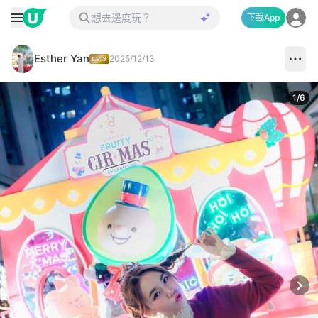
下載App
Esther Yan
2025/12/13
1
/
6
Next