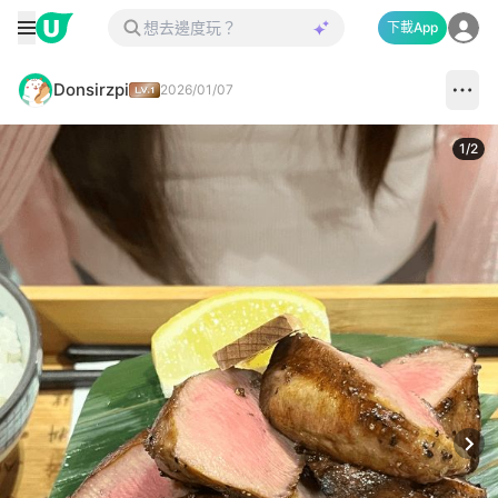
下載App
Donsirzpi
2026/01/07
1
/
2
Next