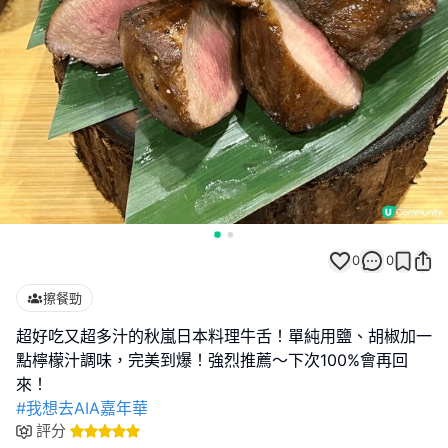
0
0
擦餐勁
超好吃又超多汁的秋嵐日本料理牛舌！單純用鹽、胡椒加一
點檸檬汁調味，完美到爆！強烈推薦～下次100%會再回
#我想去AIA嘉年華
評分