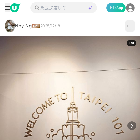
下載App
Npy Ng
2025/12/18
1
/
4
Next