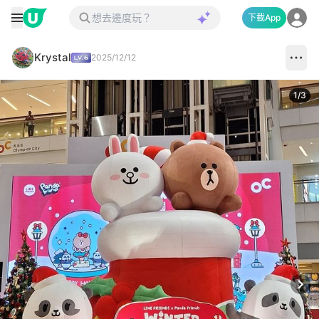
下載App
Krystal
2025/12/12
1
/
3
Next