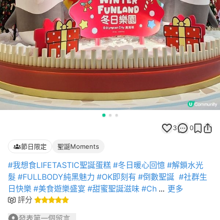
3
0
節日限定
聖誕Moments
#我想食LIFETASTIC聖誕蛋糕
#冬日暖心回憶
#解鎖水光
髮
#FULLBODY純黑魅力
#OK即刻有
#倒數聖誕
#社群生
日快樂
#美食遊樂盛宴
#甜蜜聖誕滋味
#Ch
...
更多
評分
發表第一個留言...