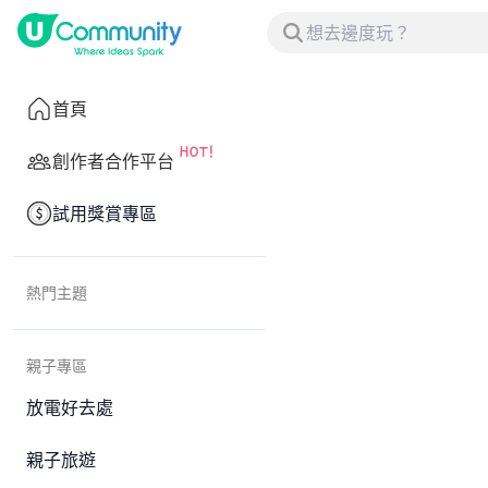
首頁
創作者合作平台
試用獎賞專區
熱門主題
親子專區
放電好去處
親子旅遊