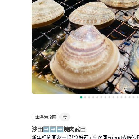
香港攻略
食
沙田➡️➡️➡️燒肉武田
新年相約朋友一起｢食好西｣!今次同Friend去咗沙