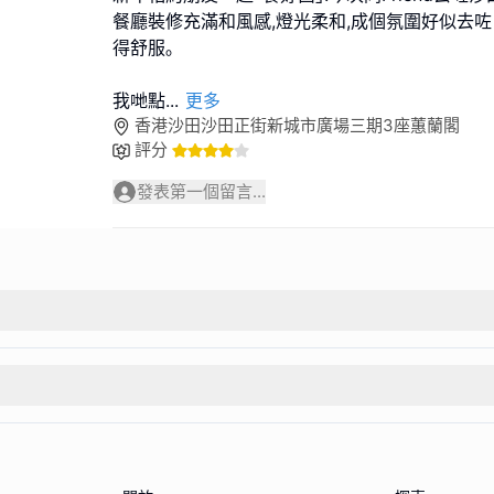
餐廳裝修充滿和風感,燈光柔和,成個氛圍好似去咗
得舒服｡
我哋點
...
更多
香港沙田沙田正街新城市廣場三期3座蕙蘭閣
評分
發表第一個留言...