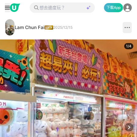
下載App
Lam Chun Fai
2025/12/15
1
/
4
Next