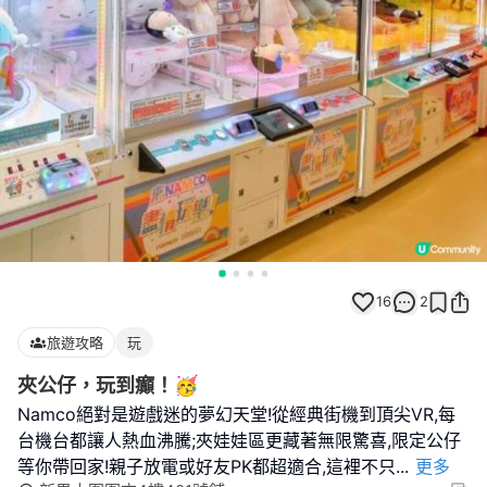
16
2
旅遊攻略
玩
夾公仔，玩到癲！🥳
Namco絕對是遊戲迷的夢幻天堂!從經典街機到頂尖VR,每
台機台都讓人熱血沸騰;夾娃娃區更藏著無限驚喜,限定公仔
等你帶回家!親子放電或好友PK都超適合,這裡不只
...
更多