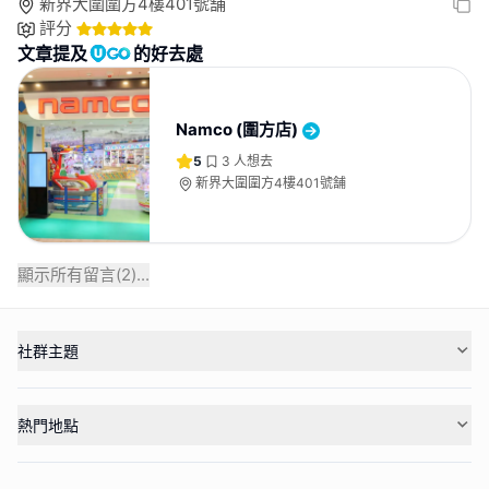
新界大圍圍方4樓401號舗
評分
文章提及
的好去處
Namco (圍方店)
5
3
人想去
新界大圍圍方4樓401號舗
顯示所有留言(
2
)...
社群主題
熱門地點