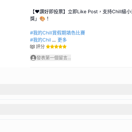
【❤️讚好即投票】立即Like Post，支持Chil
獎」🎨！
#我的Chill賞假期填色比賽
#我的Chil
...
更多
評分
發表第一個留言...