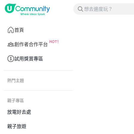
首頁
創作者合作平台
試用獎賞專區
熱門主題
親子專區
放電好去處
親子旅遊