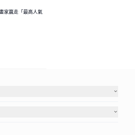
l級小畫家贏走「最高人氣