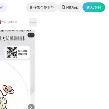
下載App
創作者合作平台
登入/註冊
2026/06/01
1
/
2
即睇更多社