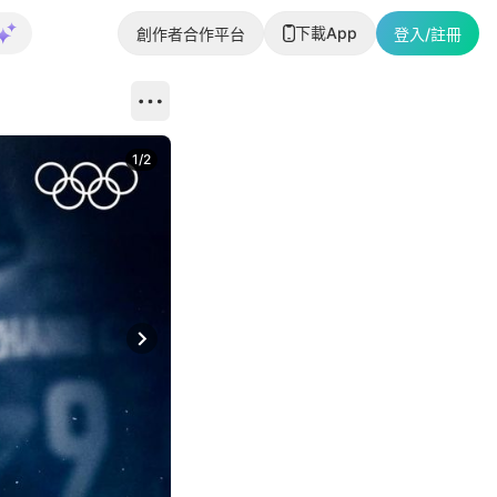
下載App
創作者合作平台
登入/註冊
1
/
2
即睇更多社
Next slide
返回帖文