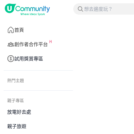
首頁
創作者合作平台
試用獎賞專區
熱門主題
親子專區
放電好去處
親子旅遊