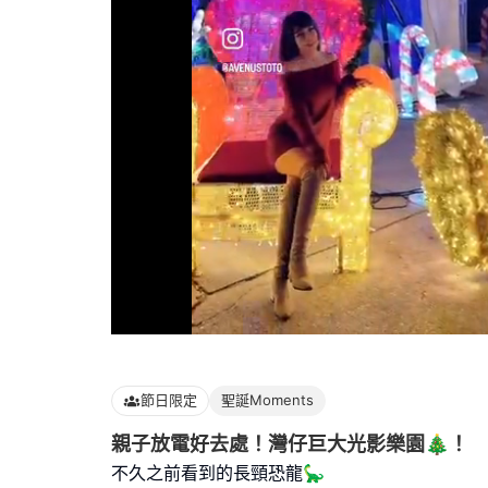
Loaded
:
100.00%
節日限定
聖誕Moments
親子放電好去處！灣仔巨大光影樂園🎄！
不久之前看到的長頸恐龍🦕