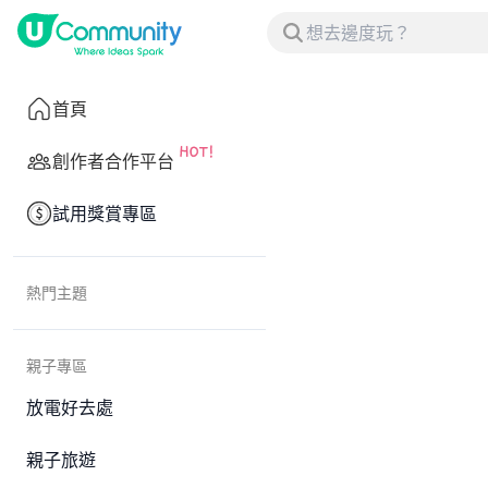
首頁
創作者合作平台
試用獎賞專區
熱門主題
親子專區
放電好去處
親子旅遊