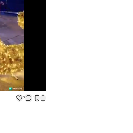
Unmute
7
1