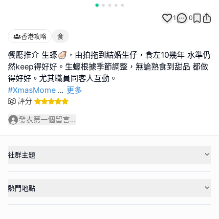
1
0
香港攻略
食
餐廳推介 生蠔🦪，由拍拖到結婚生仔，食左10幾年 水準仍
然keep得好好。生蠔根據季節調整，無論熟食到甜品 都做
#XmasMome
...
更多
評分
發表第一個留言...
社群主題
熱門地點