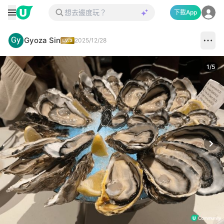
下載App
Gyoza Sin
2025/12/28
1
/
5
Next