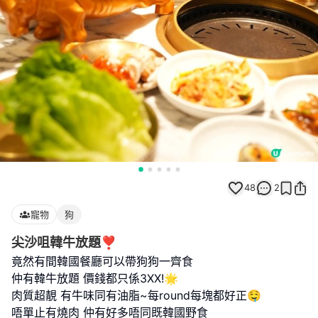
48
2
寵物
狗
尖沙咀韓牛放題❣️
竟然有間韓國餐廳可以帶狗狗一齊食
仲有韓牛放題 價錢都只係3XX!🌟
肉質超靚 有牛味同有油脂~每round每塊都好正🤤