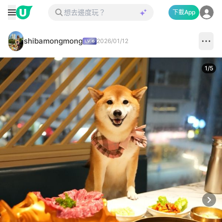
下載App
shibamongmong
2026/01/12
1
/
5
Next