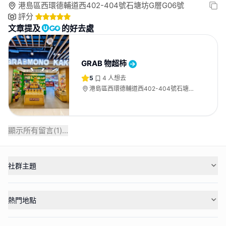
港島區西環德輔道西402-404號石塘坊G層G06號
評分
文章提及
的好去處
GRAB 物超柿
5
4
人想去
港島區西環德輔道西402-404號石塘坊
G層G06號
顯示所有留言(
1
)...
社群主題
熱門地點