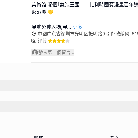
美術館,呢個｢氣泡王國——比利時國寶漫畫百年
返晒嚟!💛
展覽免費入場,展
...
更多
中國广东省深圳市光明区振明路9号 邮政编码: 518
評分
發表第一個留言...
關於
探索