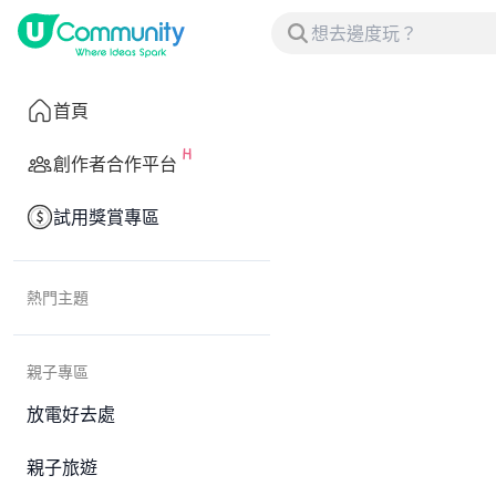
首頁
創作者合作平台
試用獎賞專區
熱門主題
親子專區
放電好去處
親子旅遊