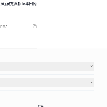
巡禮｣展覽真係童年回憶
107
其他