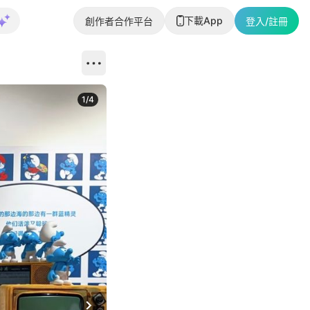
下載App
創作者合作平台
登入/註冊
1
/
4