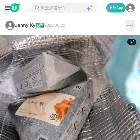
下載App
Jenny Ky
2025/06/26
1
/
2
Next