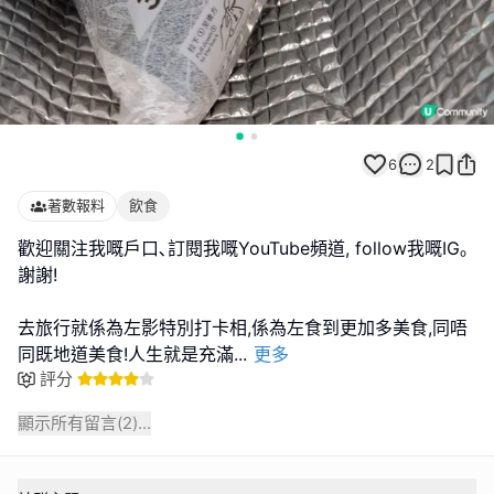
6
2
著數報料
飲食
歡迎關注我嘅戶口､訂閱我嘅YouTube頻道, follow我嘅IG｡
謝謝!
去旅行就係為左影特別打卡相,係為左食到更加多美食,同唔
同既地道美食!人生就是充滿
...
更多
評分
顯示所有留言(
2
)...