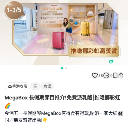
38
0
香港攻略
玩
商場
MegaBox 長假期節目推介!免費派乳酪|推喼擲彩虹
🌈
今個五一長假期嚟MegaBox有得食有得玩,啱晒一家大細👨‍👨‍👧‍👧
同埋朋友齊齊出動!👇