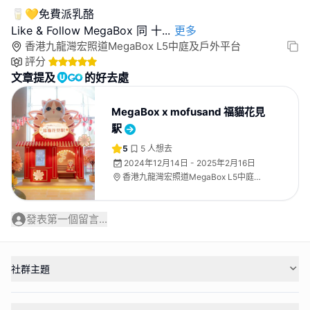
🥛💛免費派乳酪
Like & Follow MegaBox 同 十
...
更多
香港九龍灣宏照道MegaBox L5中庭及戶外平台
評分
文章提及
的好去處
MegaBox x mofusand 福貓花見
駅
5
5
人想去
2024年12月14日 - 2025年2月16日
香港九龍灣宏照道MegaBox L5中庭及
戶外平台
發表第一個留言...
社群主題