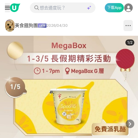
下載App
美食餓狗團
2026/04/30
1
/
2
Next