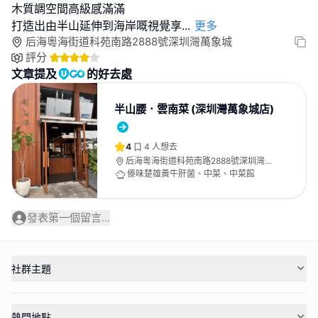
木質調空間高級感滿滿
打造出由半山延伸到海岸嘅視覺享
...
更多
后海粵海街道科苑南路2888號深圳灣萬象城
評分
文章提及
的好去處
半山腰．雲南菜 (深圳灣萬象城店)
4
4
人想去
后海粵海街道科苑南路2888號深圳灣萬
象城
傣味楚雄黃牛肝菌、中菜、中菜館
發表第一個留言...
社群主題
熱門地點