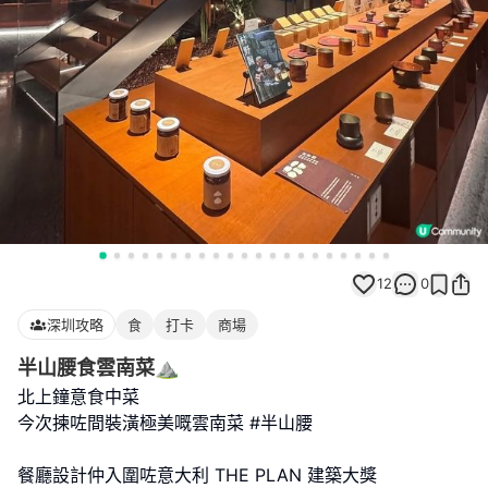
12
0
深圳攻略
食
打卡
商場
半山腰食雲南菜⛰️
北上鐘意食中菜
今次揀咗間裝潢極美嘅雲南菜 #半山腰
餐廳設計仲入圍咗意大利 THE PLAN 建築大獎