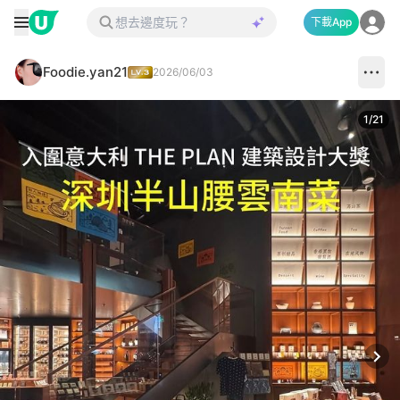
下載App
Foodie.yan21
2026/06/03
1
/
21
Next