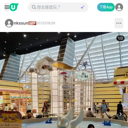
下載App
nkssun
2025/08/26
1
/
2
Next