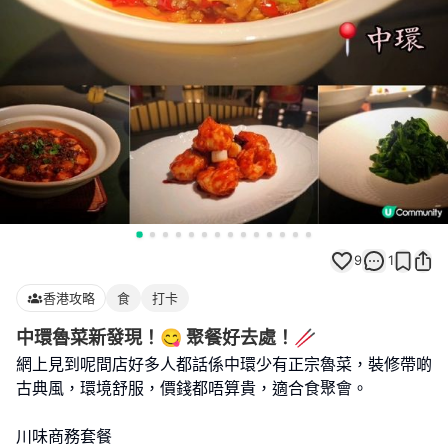
9
1
香港攻略
食
打卡
中環魯菜新發現！😋 聚餐好去處！🥢
網上見到呢間店好多人都話係中環少有正宗魯菜，裝修帶啲
古典風，環境舒服，價錢都唔算貴，適合食聚會。
川味商務套餐