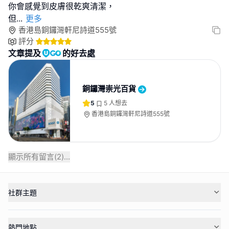
你會感覺到皮膚很乾爽清潔，
但
...
更多
香港島銅鑼灣軒尼詩道555號
評分
文章提及
的好去處
銅鑼灣崇光百貨
5
5
人想去
香港島銅鑼灣軒尼詩道555號
顯示所有留言(
2
)...
社群主題
熱門地點