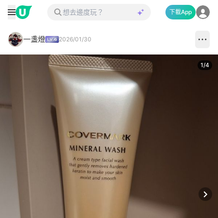
下載App
一盞燈
2026/01/30
1
/
4
Next