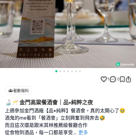
1
0
著數報料
🍶🥂 金門高粱餐酒會｜品•純粹之夜
上週參加金門酒廠【品•純粹】餐酒會，真的太開心了🥹
酒鬼的me看到「餐酒會」立刻興奮到飛奔去🤣
而且這次還是跟米其林推薦級餐廳合作
從食物到酒品，每一口都是享受
...
更多