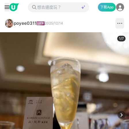
下載App
poyee0311
2025/12/14
1
/
7
Next