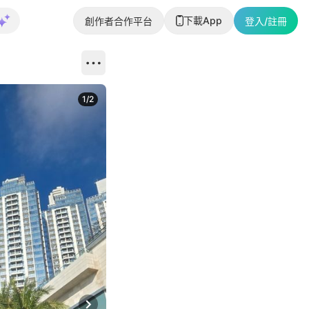
下載App
創作者合作平台
登入/註冊
1
/
2
即睇更多社