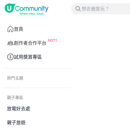
首頁
創作者合作平台
試用獎賞專區
熱門主題
親子專區
放電好去處
親子旅遊