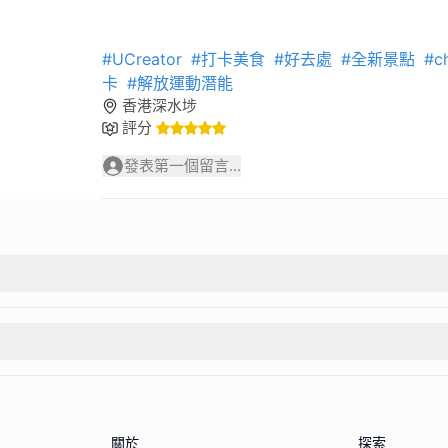
#UCreator
#打卡美食
#好去處
#全新景點
#ch
卡
#解放運動潛能
香港深水埗
評分
發表第一個留言...
關於
探索