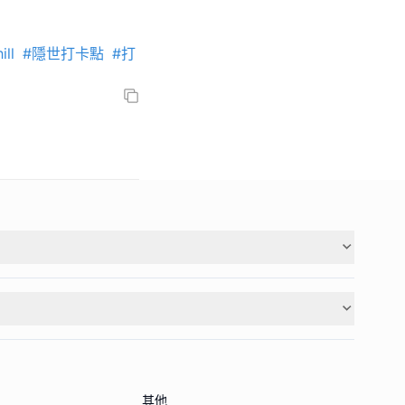
ill
#隱世打卡點
#打
其他