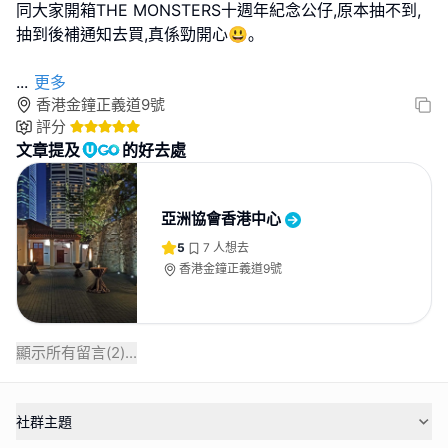
同大家開箱THE MONSTERS十週年紀念公仔,原本抽不到,
抽到後補通知去買,真係勁開心😃｡
...
更多
香港金鐘正義道9號
評分
文章提及
的好去處
亞洲協會香港中心
5
7
人想去
香港金鐘正義道9號
顯示所有留言(
2
)...
社群主題