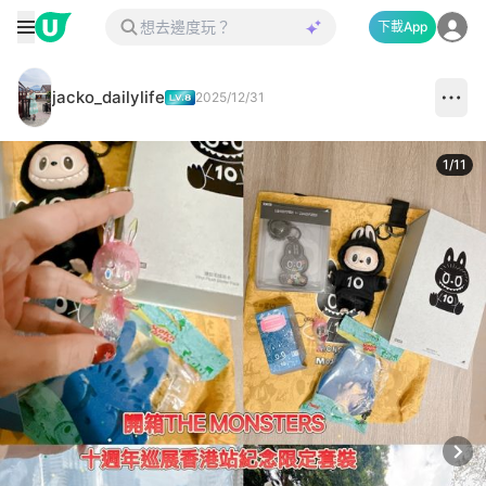
下載App
jacko_dailylife
2025/12/31
1
/
11
Next