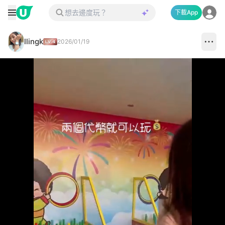
下載App
llingk
2026/01/19