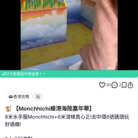
Loaded
:
Unmute
100.00%
打卡即賞超市現金券！
30
2
香港攻略
玩
🐒 【Monchhichi維港海陸嘉年華】
8米水手服Monchhichi+6米滑梯真心正!去中環6號碼頭玩
好過癮!