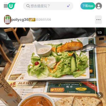
下載App
pollycg36
2026/01/06
1
/
3
Next