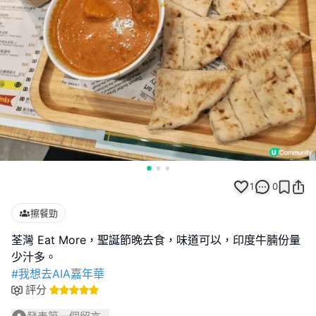
1
0
擦餐勁
荃灣 Eat More，聖誕節晚去食，味道可以，印度牛腩份量
#我想去AIA嘉年華
評分