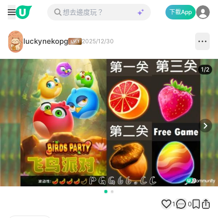
下載App
luckynekopg
2025/12/30
1
/
2
Next
1
0