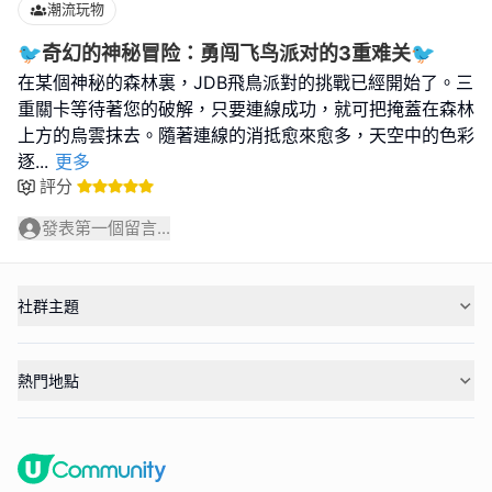
潮流玩物
🐦‍奇幻的神秘冒险：勇闯飞鸟派对的3重难关🐦‍
在某個神秘的森林裏，JDB飛鳥派對的挑戰已經開始了。三
重關卡等待著您的破解，只要連線成功，就可把掩蓋在森林
上方的烏雲抹去。隨著連線的消抵愈來愈多，天空中的色彩
逐
...
更多
評分
發表第一個留言...
社群主題
熱門地點