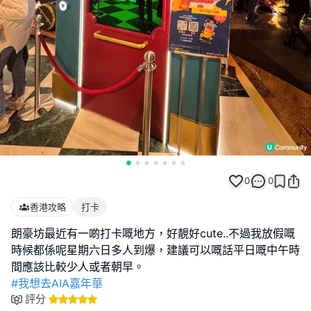
0
0
香港攻略
打卡
朗豪坊最近有一啲打卡嘅地方，好靚好cute..不過我放假嘅
時候都係呢星期六日多人到爆，建議可以嘅話平日嘅中午時
#我想去AIA嘉年華
評分