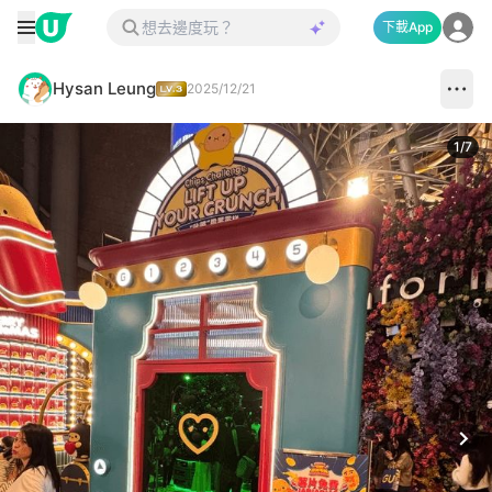
下載App
Hysan Leung
2025/12/21
1
/
7
Next