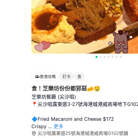
香港攻略
打卡
食
食！芝樂坊份份都邪惡🧀🤤
芝樂坊餐廳 (尖沙咀)
📍尖沙咀廣東道3-27號海港城港威商場地下G10
🔷Fried Macaroni and Cheese $172
Crispy
...
更多
尖沙咀廣東道25號海港城港威商場G102號舖