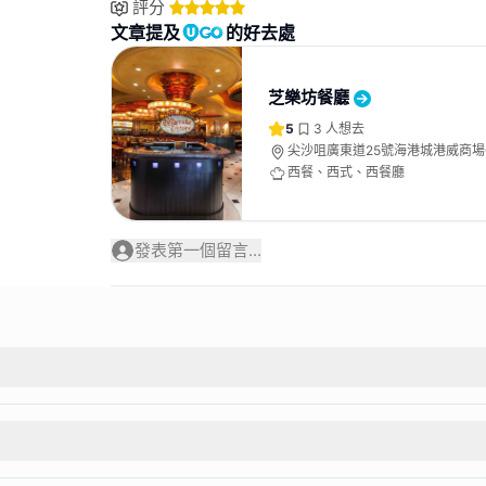
評分
文章提及
的好去處
芝樂坊餐廳
5
3
人想去
尖沙咀廣東道25號海港城港威商場G
西餐、西式、西餐廳
發表第一個留言...