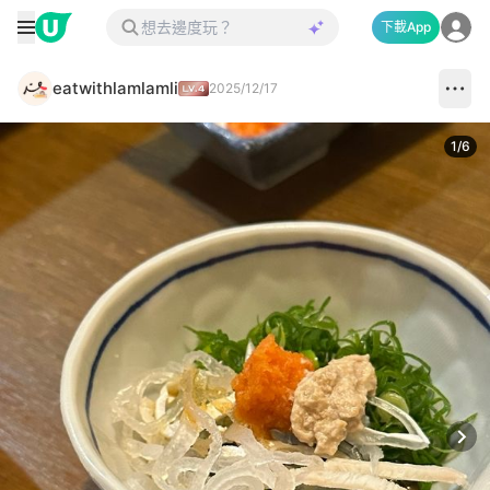
下載App
eatwithlamlamli
2025/12/17
1
/
6
Next