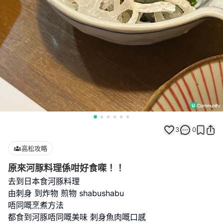
3
0
高松攻略
原來河豚料理係咁好食㗎！！
去到日本食河豚料理
由刺身 到炸物 煎物 shabushabu
唔同嘅烹煮方法
都食到河豚唔同嘅美味 刺身魚肉嘅口感