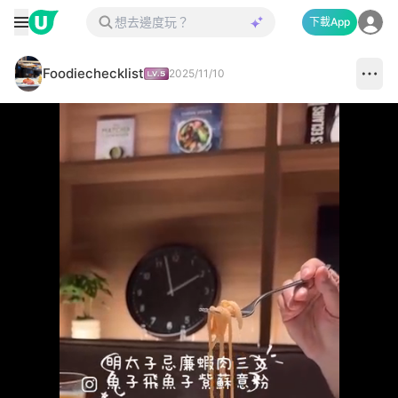
下載App
Foodiechecklist
2025/11/10