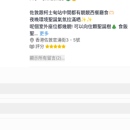
佐敦跟柯士甸站中間都有靚靚西餐廳食🫶🏻
夜晚環境聖誕氣氛拉滿晒✨✨
呢個室外座位都幾靚! 可以向住顆聖誕樹🎄 食飯
聖
...
更多
香港佐敦官涌街3 - 5號
評分
顯示所有留言(
2
)...