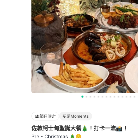
節日限定
聖誕Moments
佐敦柯士甸聖誕大餐🎄！打卡一流📸！
Pre - Christmas 🎄😚