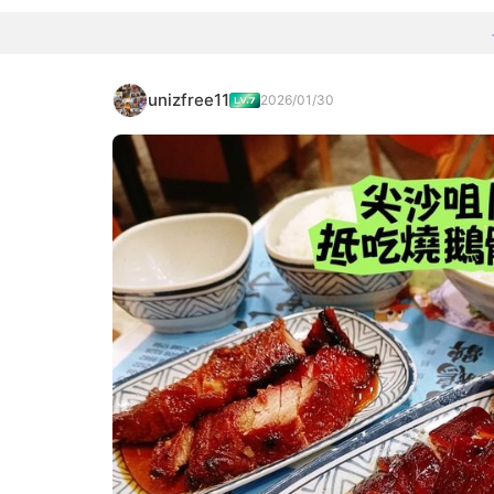
unizfree11
2026/01/30