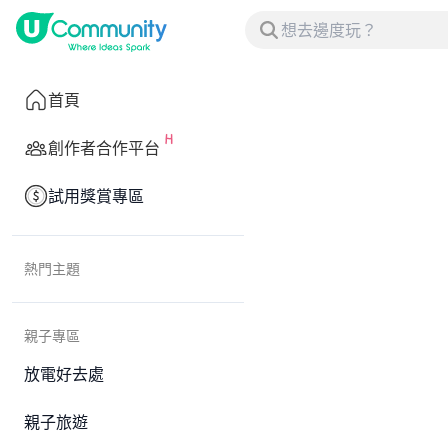
首頁
創作者合作平台
試用獎賞專區
熱門主題
親子專區
放電好去處
親子旅遊