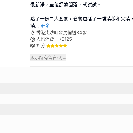
很新淨，座位舒適闊落，就試試。
點了一份二人套餐，套餐包括了一碟燒鵝和叉燒
燒
...
更多
香港尖沙咀金馬倫道34號
人均消費
HK$
125
評分
顯示所有留言(
2
)...