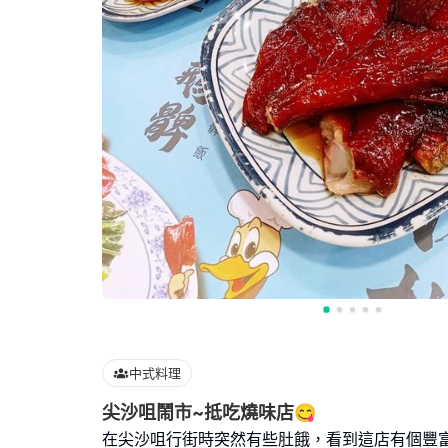
中式料理
尖沙咀鬧市~抵吃燒味店😋
在尖沙咀行街時突然有些肚餓，看到這店有個豐