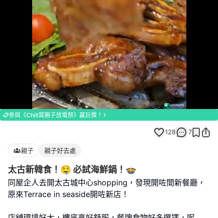
Loaded
:
Unmute
100.00%
參與《Chill賞親子放電祭》贏巨獎！
128
7
親子
親子好去處
太古新韓食！🤤 必試海鮮鍋！🍲
同屋企人去開太古城中心shopping，發現開咗間新餐廳，
原來Terrace in seaside開咗新店！
店舖環境好大，樓底高好舒服，餐牌食物好多選擇，呢
...