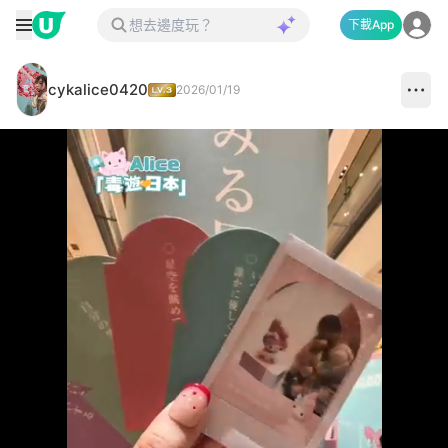
下載App
cykalice0420
2026/01/19