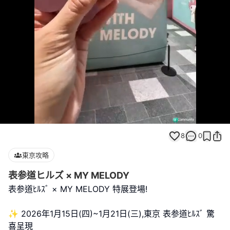
Loaded
:
Unmute
100.00%
8
0
東京攻略
表参道ヒルズ × MY MELODY
表参道ﾋﾙｽﾞ × MY MELODY 特展登場!
✨ 2026年1月15日(四)~1月21日(三),東京 表参道ﾋﾙｽﾞ 驚
喜呈現