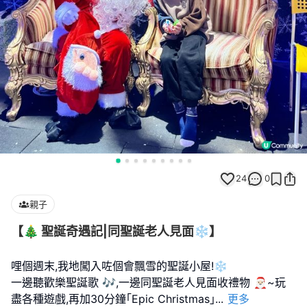
24
0
親子
【🎄 聖誕奇遇記|同聖誕老人見面❄️】
哩個週末,我地闖入咗個會飄雪的聖誕小屋!❄️
一邊聽歡樂聖誕歌 🎶,一邊同聖誕老人見面收禮物 🎅🏻~玩
盡各種遊戲,再加30分鐘｢Epic Christmas｣
...
更多