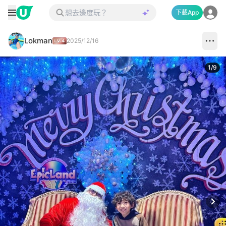
下載App
Lokman
2025/12/16
1
/
9
Next