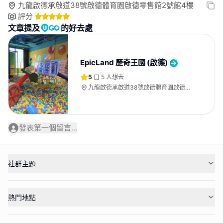
九龍啟德承啟道38號啟德體育園啟德零售館2號館4樓
評分
文章提及
的好去處
EpicLand 歷奇王國 (啟德)
5
5
人想去
九龍啟德承啟道38號啟德體育園啟德零
售館2號館4樓
發表第一個留言...
社群主題
熱門地點