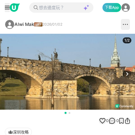
下載App
Alwi Mak
2026/01/02
1
/
2
Next
0
0
深圳攻略