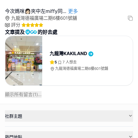
今次媽咪👩🏻夾中左miffy同
...
更多
九龍灣德福廣場二期6樓601號舖
評分
文章提及
的好去處
九龍灣KAKILAND
5
7
人想去
九龍灣德福廣場二期6樓601號舖
顯示所有留言(
1
)...
社群主題
熱門地點