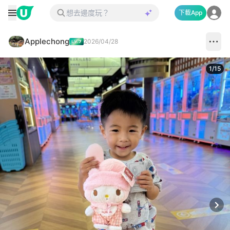
下載App
Applechong
2026/04/28
1
/
15
Next