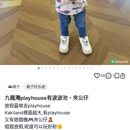
46
1
親子
親子好去處
九龍灣playhouse有波波池、夾公仔
放假最啱去playhouse
Kakiland裡面超大,有playhouse
又有遊戲機🎮夾公仔🧸
姐姐放假,呢度可以玩好耐😗