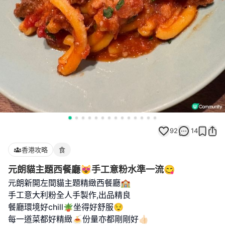
92
14
香港攻略
食
元朗貓主題西餐廳😻手工意粉水準一流😋
元朗新開左間貓主題精緻西餐廳🏫
手工意大利粉全人手製作,出品精良
餐廳環境好chill🪴坐得好舒服😌
每一道菜都好精緻🍝份量亦都剛剛好👍🏻