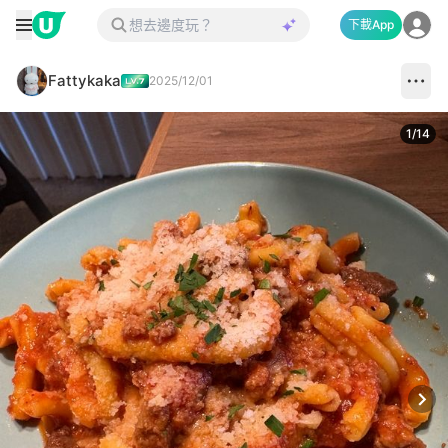
下載App
Fattykaka
2025/12/01
1
/
14
Next