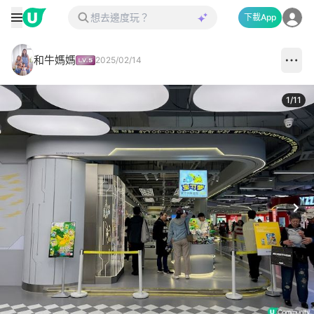
下載App
和牛媽媽
2025/02/14
1
/
11
Next