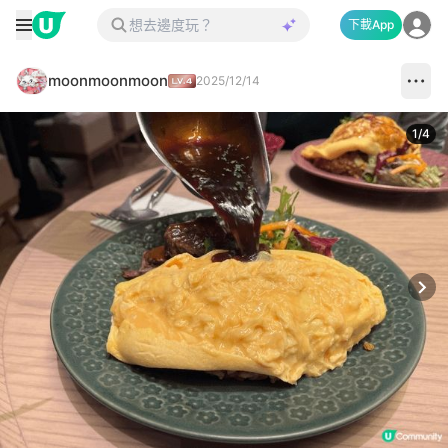
下載App
moonmoonmoon
2025/12/14
1
/
4
Next