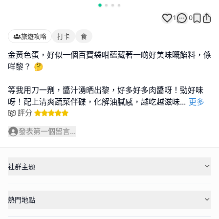
1
0
旅遊攻略
打卡
食
金黃色蛋，好似一個百寶袋咁蘊藏著一啲好美味嘅餡料，係
咩黎？ 🤔
等我用刀一𠝹，醬汁湧晒出黎，好多好多肉醬呀！勁好味
呀！配上清爽蔬菜伴碟，化解油膩感，越吃越滋味
...
更多
評分
發表第一個留言...
社群主題
熱門地點