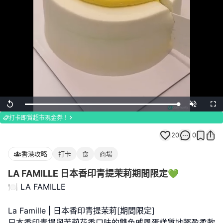
Loaded
:
Replay
Unmute
Full
100.00%
打卡即賞超市現金券！
20
0
香港攻略
打卡
食
商場
LA FAMILLE 日本香印青提茉莉期間限定💚
🍽️ LA FAMILLE
La Famille | 日本香印青提茉莉[期間限定]
日本香印青提與茉莉花香口味的雙色戚風蛋糕質地輕盈柔軟