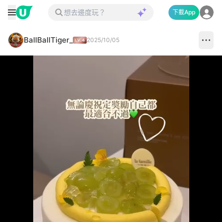
下載App
BallBallTiger_
2025/10/05