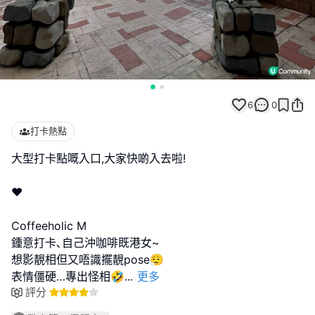
6
0
打卡熱點
大型打卡點嘅入口,大家快啲入去啦!
❤️
Coffeeholic M
鍾意打卡､自己沖咖啡既港女~
想影靚相但又唔識擺靚pose😮‍💨
表情僵硬…專出怪相🤣
...
更多
評分