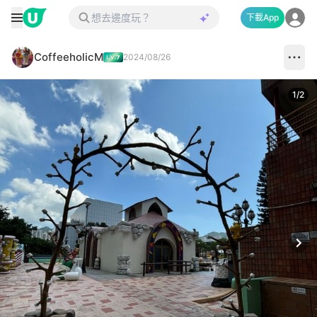
下載App
CoffeeholicM
2024/08/26
1
/
2
Next