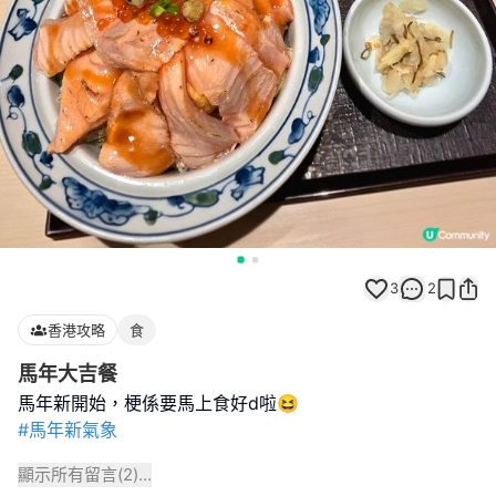
3
2
香港攻略
食
馬年大吉餐
#馬年新氣象
顯示所有留言(
2
)...