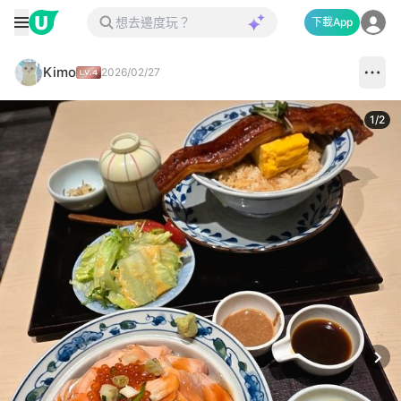
下載App
Kimo
2026/02/27
1
/
2
Next