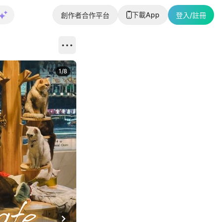
下載App
創作者合作平台
登入/註冊
1
/
8