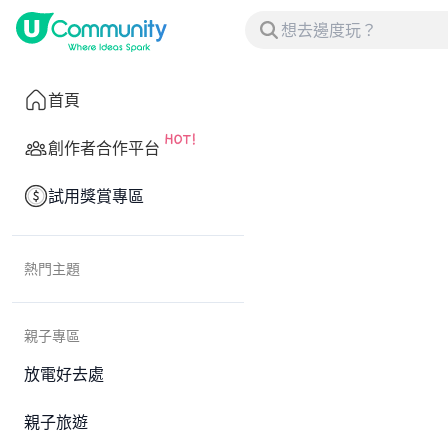
首頁
創作者合作平台
試用獎賞專區
熱門主題
親子專區
放電好去處
親子旅遊