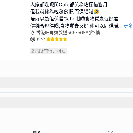
大家都嚟呢間Cafe都係為咗探貓貓月
但我就係為咗嚟食嘢,而探貓貓🤣
唔好以為佢係貓Cafe,咁啲食物質素就好差
價錢合理得嚟,食物質素又好,仲可以同貓貓
...
更多
香港旺角彌敦道566-568A號2樓
評分
顯示所有留言(
4
)...
關於
探索